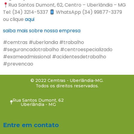
Rua Santos Dumont, 62, Centro – Uberlândia – MG
Tel: (34) 3214-5337
WhatsApp (34) 99877-3379
ou clique
aqui
saiba mais sobre nossa empresa
#cemtras #uberlandia #trabalho
#segurancadotrabalho #centroespecializado
#exameadmissional #acidentesdetrabalho
#prevencao
© 2022 Cemtras - Uberlândia-MG.
Todos os direitos reservados.
Rua Santos Dumont, 62
Uberlândia - MG
Entre em contato