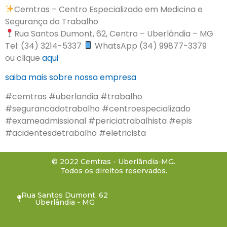
Cemtras – Centro Especializado em Medicina e
Segurança do Trabalho
Rua Santos Dumont, 62, Centro – Uberlândia – MG
Tel: (34) 3214-5337
WhatsApp (34) 99877-3379
ou clique
aqui
saiba mais sobre nossa empresa
#cemtras #uberlandia #trabalho
#segurancadotrabalho #centroespecializado
#exameadmissional #periciatrabalhista #epis
#acidentesdetrabalho #eletricista
© 2022 Cemtras - Uberlândia-MG.
Todos os direitos reservados.
Rua Santos Dumont, 62
Uberlândia - MG