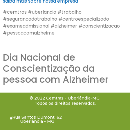
saiba mais sobre nossa empresa
#cemtras #uberlandia #trabalho
#segurancadotrabalho #centroespecializado
#exameadmissional #alzheimer #conscientizacao
#pessoacomalzheime
Dia Nacional de
Conscientização da
pessoa com Alzheimer
© 2022 Cemtras - Uberlândia-MG.
Todos os direitos reservados.
Rua Santos Dumont, 62
Uberlândia - MG