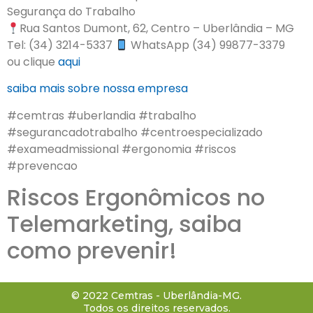
Segurança do Trabalho
Rua Santos Dumont, 62, Centro – Uberlândia – MG
Tel: (34) 3214-5337
WhatsApp (34) 99877-3379
ou clique
aqui
saiba mais sobre nossa empresa
#cemtras #uberlandia #trabalho
#segurancadotrabalho #centroespecializado
#exameadmissional #ergonomia #riscos
#prevencao
Riscos Ergonômicos no
Telemarketing, saiba
como prevenir!
© 2022 Cemtras - Uberlândia-MG.
Todos os direitos reservados.