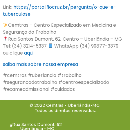
Link:
https://portal.fiocruz.br/pergunta/o-que-e-
tuberculose
Cemtras – Centro Especializado em Medicina e
Segurança do Trabalho
Rua Santos Dumont, 62, Centro – Uberlândia – MG
Tel: (34) 3214-5337
WhatsApp (34) 99877-3379
ou clique
aqui
saiba mais sobre nossa empresa
#cemtras #uberlandia #trabalho
#segurancadotrabalho #centroespecializado
#exameadmissional #cuidados
© 2022 Cemtras - Uberlândia-MG.
Todos os direitos reservados.
Rua Santos Dumont, 62
Uberlândia - MG