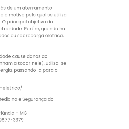
 trás de um aterramento
o o motivo pelo qual se utiliza
 O principal objetivo do
eletricidade. Porém, quando há
dos ou sobrecarga elétrica,
cidade cause danos ao
ham a tocar nele), utiliza-se
energia, passando-a para o
-eletrico/
edicina e Segurança do
rlândia – MG
9877-3379