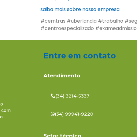
saiba mais sobre nossa empresa
#cemtras #uberlandia #trabalho #se
#centroespecializado #exameadmissio
Entre em contato
Atendimento
(34) 3214-5337
ho
a com
(34) 99941-9220
do
Setor técnico