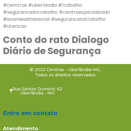
#cemtras #uberlandia #trabalho
#segurancadotrabalho #centroespecializado
#exameadmissional #segurancanotrabalho
#atencao
Conto do rato Dialogo
Diário de Segurança
© 2022 Cemtras - Uberlândia-MG.
Todos os direitos reservados.
Rua Santos Dumont, 62
Uberlândia - MG
Entre em contato
Atendimento