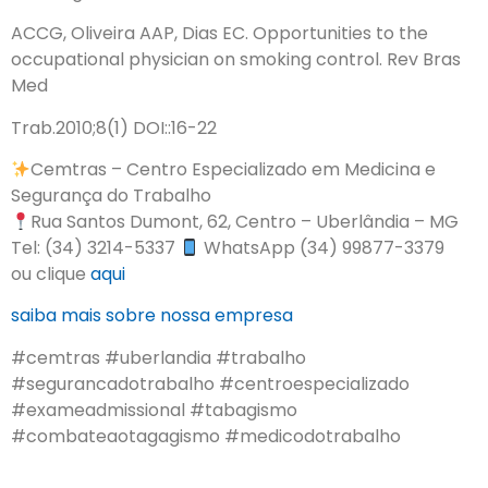
ACCG, Oliveira AAP, Dias EC. Opportunities to the
occupational physician on smoking control. Rev Bras
Med
Trab.2010;8(1) DOI::16-22
Cemtras – Centro Especializado em Medicina e
Segurança do Trabalho
Rua Santos Dumont, 62, Centro – Uberlândia – MG
Tel: (34) 3214-5337
WhatsApp (34) 99877-3379
ou clique
aqui
saiba mais sobre nossa empresa
#cemtras #uberlandia #trabalho
#segurancadotrabalho #centroespecializado
#exameadmissional #tabagismo
#combateaotagagismo #medicodotrabalho