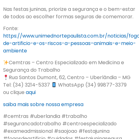
Nas festas juninas, priorize a segurança e o bem-estar
de todos ao escolher formas seguras de comemorar.
Fonte:
https://www.unimednortepaulista.com.br/noticias/fog
de-artificio-e-os-riscos-a-pessoas–animais-e-meio-
ambiente
Cemtras – Centro Especializado em Medicina e
Segurança do Trabalho
Rua Santos Dumont, 62, Centro – Uberlândia – MG
Tel: (34) 3214-5337
WhatsApp (34) 99877-3379
ou clique
aqui
saiba mais sobre nossa empresa
#cemtras #uberlandia #trabalho
#segurancadotrabalho #centroespecializado
#exameadmissional #saojoao #festajunina
#fogosdeartificio #cuidados #festajuninasegura