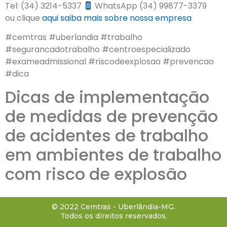
Tel: (34) 3214-5337
WhatsApp (34) 99877-3379
ou clique
aqui
saiba mais sobre nossa empresa
#cemtras #uberlandia #trabalho
#segurancadotrabalho #centroespecializado
#exameadmissional #riscodeexplosao #prevencao
#dica
Dicas de implementação
de medidas de prevenção
de acidentes de trabalho
em ambientes de trabalho
com risco de explosão
© 2022 Cemtras - Uberlândia-MG.
Todos os direitos reservados.