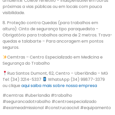
ambiente. Colete refletivo – Indispensável em obras
próximas a vias públicas ou em locais com pouca
visibilidade.
8. Proteção contra Quedas (para trabalhos em
altura): Cinto de segurança tipo paraquedista –
Obrigatório para trabalhos acima de 2 metros. Trava-
quedas e talabarte – Para ancoragem em pontos
seguros.
Cemtras – Centro Especializado em Medicina e
Segurança do Trabalho
Rua Santos Dumont, 62, Centro – Uberlândia – MG
Tel: (34) 3214-5337
WhatsApp (34) 99877-3379
ou clique
aqui
saiba mais sobre nossa empresa
#cemtras #uberlandia #trabalho
#segurancadotrabalho #centroespecializado
#exameadmissional #construcaocivil #equipamento