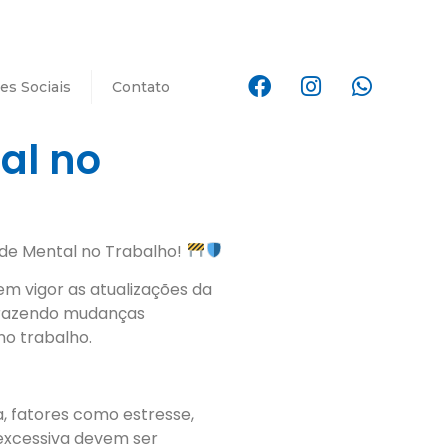
es Sociais
Contato
al no
úde Mental no Trabalho!
em vigor as atualizações da
trazendo mudanças
no trabalho.
ra, fatores como estresse,
 excessiva devem ser