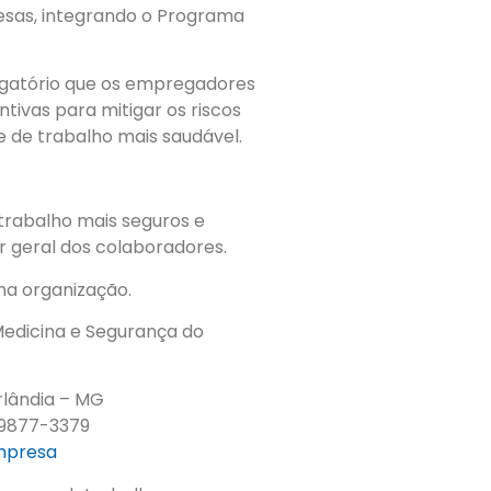
esas, integrando o Programa
rigatório que os empregadores
ivas para mitigar os riscos
 de trabalho mais saudável.
trabalho mais seguros e
 geral dos colaboradores.
na organização.
edicina e Segurança do
rlândia – MG
9877-3379
empresa