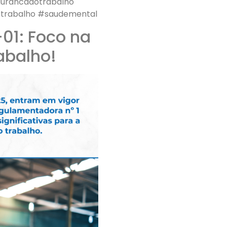
gurancadotrabalho
otrabalho #saudemental
01: Foco na
abalho!