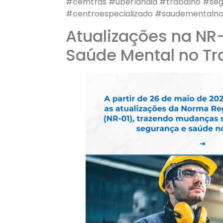
#cemtras #uberlandia #trabalho #se
#centroespecializado #saudementaln
Atualizações na NR-
Saúde Mental no Tr