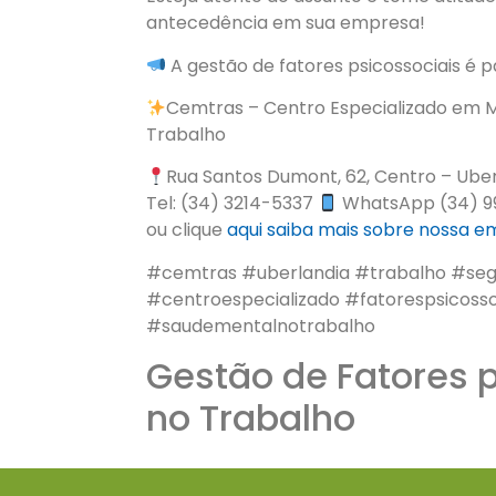
antecedência em sua empresa!
A gestão de fatores psicossociais é 
Cemtras – Centro Especializado em M
Trabalho
Rua Santos Dumont, 62, Centro – Ube
Tel: (34) 3214-5337
WhatsApp (34) 9
ou clique
aqui
saiba mais sobre nossa 
#cemtras #uberlandia #trabalho #se
#centroespecializado #fatorespsicoss
#saudementalnotrabalho
Gestão de Fatores 
no Trabalho