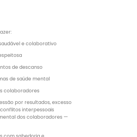
azer:
audável e colaborativo
espeitosa
entos de descanso
amas de saúde mental
os colaboradores
essão por resultados, excesso
conflitos interpessoais
mental dos colaboradores —
es com sabedoria e