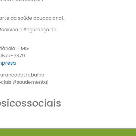
parte da saúde ocupacional.
edicina e Segurança do
rlândia – MG
9877-3379
empresa
gurancadotrabalho
ociais #saudemental
psicossociais