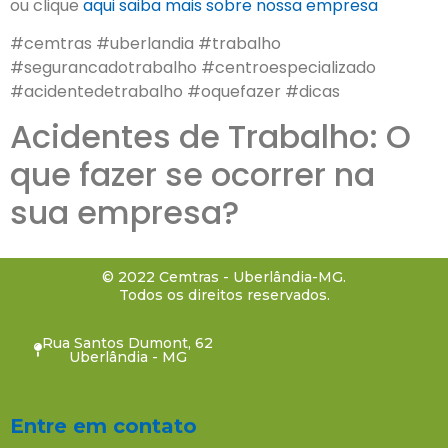
ou clique
aqui
saiba mais sobre nossa empresa
#cemtras #uberlandia #trabalho
#segurancadotrabalho #centroespecializado
#acidentedetrabalho #oquefazer #dicas
Acidentes de Trabalho: O
que fazer se ocorrer na
sua empresa?
© 2022 Cemtras - Uberlândia-MG.
Todos os direitos reservados.
Rua Santos Dumont, 62
Uberlândia - MG
Entre em contato