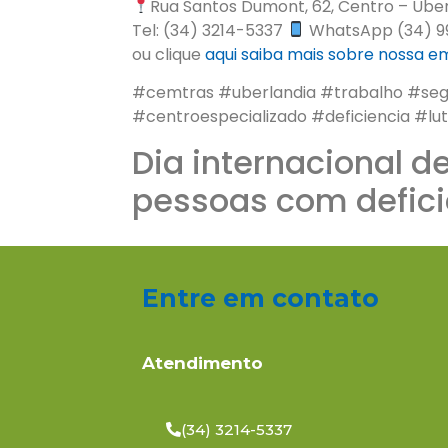
Rua Santos Dumont, 62, Centro – Ube
Tel: (34) 3214-5337
WhatsApp (34) 9
ou clique
aqui
saiba mais sobre nossa 
#cemtras #uberlandia #trabalho #se
#centroespecializado #deficiencia #lu
Dia internacional de
pessoas com defici
Entre em contato
Atendimento
(34) 3214-5337