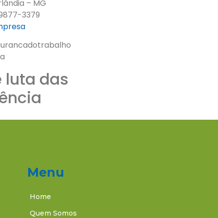
rlândia – MG
9877-3379
empresa
gurancadotrabalho
ta
 luta das
ência
Menu
Home
Quem Somos